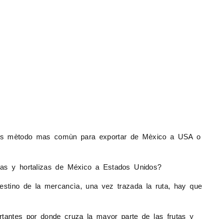
dos es mètodo mas comùn para exportar de Mèxico a USA o
tas y hortalizas de México a Estados Unidos?
stino de la mercancìa, una vez trazada la ruta, hay que
rtantes por donde cruza la mayor parte de las
frutas y