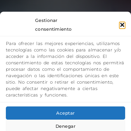
Transforma tu
Gestionar
consentimiento
Negocio en un
Para ofrecer las mejores experiencias, utilizamos
Caso de Éxito
tecnologías como las cookies para almacenar y/o
acceder a la información del dispositivo. El
consentimiento de estas tecnologías nos permitirá
Internacional
procesar datos como el comportamiento de
navegación o las identificaciones únicas en este
Con Agrotrade Academy, no
sitio. No consentir o retirar el consentimiento,
solo aprendes, sino que haces
puede afectar negativamente a ciertas
realidad tus metas de
características y funciones.
exportación.
Aceptar
Solicitar Asesoría
Denegar
Personalizada